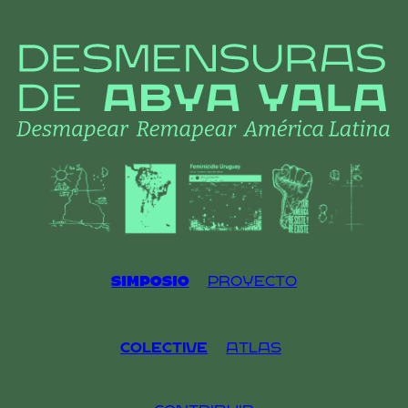
Skip
to
content
Simposio
Proyecto
Colective
Atlas