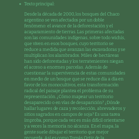
Texto principal:
Desde la década de 2000, los bosques del Chaco
argentino se ven afectados por un doble
fenómeno: el avance de la deforestación y el
acaparamiento de tierras. Las primeras afectadas
son las comunidades indígenas, sobre todo wichís,
que viven en esos bosques, cuyo territorio se
reduce a medida que avanzan las excavadoras y se
multiplican los alambrados. Miles de hectáreas
han sido deforestadas y los terratenientes niegan
el acceso a enormes parcelas. Además de
cuestionar la supervivencia de estas comunidades
en medio de un bosque que se reduce día a día en
favor de los monocultivos, esta transformación
radical del paisaje plantea el problema de su
representación. ¿Cómo mapear un territorio
desaparecido o en vías de desaparición? ¿Dónde
hallar lugares de caza y recolección, abrevaderos y
sitios sagrados en campos de soja? Es una tarea
ímproba, porque cada vez es más difícil orientarse
y a veces la memoria no alcanza. En el mapa, la
gente suele dibujar el territorio que mejor
recuerda. Así es como Tomás Ortiz de la