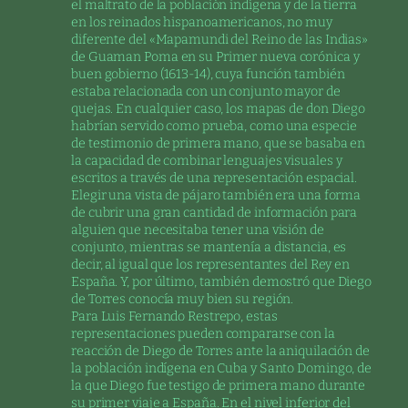
el maltrato de la población indígena y de la tierra
en los reinados hispanoamericanos, no muy
diferente del «Mapamundi del Reino de las Indias»
de Guaman Poma en su Primer nueva corónica y
buen gobierno (1613-14), cuya función también
estaba relacionada con un conjunto mayor de
quejas. En cualquier caso, los mapas de don Diego
habrían servido como prueba, como una especie
de testimonio de primera mano, que se basaba en
la capacidad de combinar lenguajes visuales y
escritos a través de una representación espacial.
Elegir una vista de pájaro también era una forma
de cubrir una gran cantidad de información para
alguien que necesitaba tener una visión de
conjunto, mientras se mantenía a distancia, es
decir, al igual que los representantes del Rey en
España. Y, por último, también demostró que Diego
de Torres conocía muy bien su región.
Para Luis Fernando Restrepo, estas
representaciones pueden compararse con la
reacción de Diego de Torres ante la aniquilación de
la población indígena en Cuba y Santo Domingo, de
la que Diego fue testigo de primera mano durante
su primer viaje a España. En el nivel inferior del