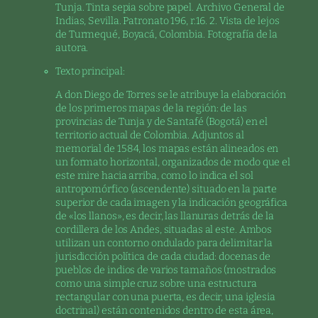
Tunja. Tinta sepia sobre papel. Archivo General de
Indias, Sevilla. Patronato 196, r.16. 2. Vista de lejos
de Turmequé, Boyacá, Colombia. Fotografía de la
autora.
Texto principal:
A don Diego de Torres se le atribuye la elaboración
de los primeros mapas de la región: de las
provincias de Tunja y de Santafé (Bogotá) en el
territorio actual de Colombia. Adjuntos al
memorial de 1584, los mapas están alineados en
un formato horizontal, organizados de modo que el
este mire hacia arriba, como lo indica el sol
antropomórfico (ascendente) situado en la parte
superior de cada imagen y la indicación geográfica
de «los llanos», es decir, las llanuras detrás de la
cordillera de los Andes, situadas al este. Ambos
utilizan un contorno ondulado para delimitar la
jurisdicción política de cada ciudad: docenas de
pueblos de indios de varios tamaños (mostrados
como una simple cruz sobre una estructura
rectangular con una puerta, es decir, una iglesia
doctrinal) están contenidos dentro de esta área,