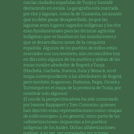
con las ciudades españolas de Tunja y Santafé
destacando en escala. La geografía está marcada
por ríos y lagunas, como la de Guatavita, un asunto
que no debe pasar desapercibido, ya que las
lagunas eran lugares sagrados indígenas y los ríos
eran fundamentales para las técnicas agrícolas
indígenas que se basaban en las inundaciones y
que se desarrollaron antes de la conquista
española. Algunos de los pueblos de indios están
marcados con sus nombres, aún reconocibles hoy
en día como algunos de los pueblos y aldeas de las
zonas rurales alrededor de Bogotá y Tunja
(Macheta, Gacheta, Suesca, Suta y Simacá, en el
mapa correspondiente a los alrededores de Bogotá,
pero también Sogamoso, Duitama, Paipa, Oicatá y
Turmequé en el mapa de la provincia de Tunja, por
nombrar solo algunos).
El uso de la perspectiva aérea ha sido comentado
por Joanne Rappaport y Tom Cummins, quienes
han descrito estas representaciones como «mapas
de estilo europeo» y, en general, como parte de las
«alfabetizaciones» impuestas a los pueblos
indígenas de los Andes. Dichas alfabetizaciones
podrían, a su vez, ser apropiadas por actores