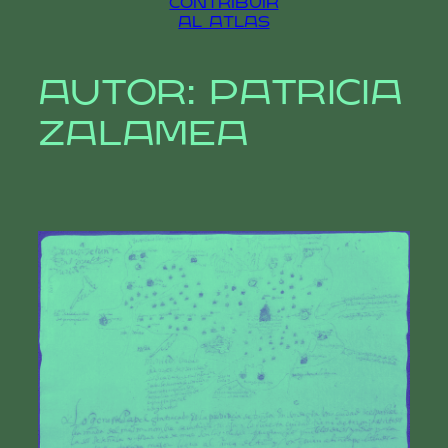
contribuir
al atlas
Autor:
Patricia
Zalamea