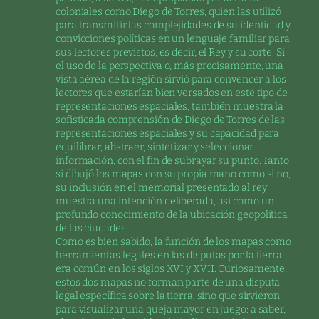
coloniales como Diego de Torres, quien las utilizó
para transmitir las complejidades de su identidad y
convicciones políticas en un lenguaje familiar para
sus lectores previstos, es decir, el Rey y su corte. Si
el uso de la perspectiva o, más precisamente, una
vista aérea de la región sirvió para convencer a los
lectores que estarían bien versados en este tipo de
representaciones espaciales, también muestra la
sofisticada comprensión de Diego de Torres de las
representaciones espaciales y su capacidad para
equilibrar, abstraer, sintetizar y seleccionar
información, con el fin de subrayar su punto. Tanto
si dibujó los mapas con su propia mano como si no,
su inclusión en el memorial presentado al rey
muestra una intención deliberada, así como un
profundo conocimiento de la ubicación geopolítica
de las ciudades.
Como es bien sabido, la función de los mapas como
herramientas legales en las disputas por la tierra
era común en los siglos XVI y XVII. Curiosamente,
estos dos mapas no forman parte de una disputa
legal específica sobre la tierra, sino que sirvieron
para visualizar una queja mayor en juego: a saber,