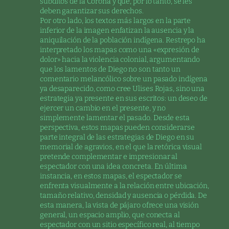
súbditos de la Corona y que, por lo tanto, se les
deben garantizar sus derechos.
Por otro lado, los textos más largos en la parte
inferior de la imagen enfatizan la ausencia y la
aniquilación de la población indígena. Restrepo ha
interpretado los mapas como una «expresión de
dolor» hacia la violencia colonial, argumentando
que los lamentos de Diego no son tanto un
comentario melancólico sobre un pasado indígena
ya desaparecido, como cree Ulises Rojas, sino una
estrategia ya presente en sus escritos: un deseo de
ejercer un cambio en el presente, y no
simplemente lamentar el pasado. Desde esta
perspectiva, estos mapas pueden considerarse
parte integral de las estrategias de Diego en su
memorial de agravios, en el que la retórica visual
pretende complementar e impresionar al
espectador con una idea concreta. En última
instancia, en estos mapas, el espectador se
enfrenta visualmente a la relación entre ubicación,
tamaño relativo, densidad y ausencia o pérdida. De
esta manera, la vista de pájaro ofrece una visión
general, un espacio amplio, que conecta al
espectador con un sitio específico real, al tiempo