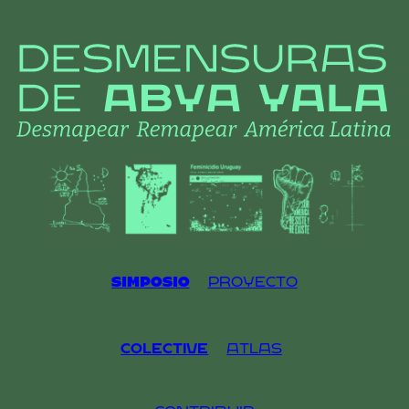
Skip
to
content
Simposio
Proyecto
Colective
Atlas