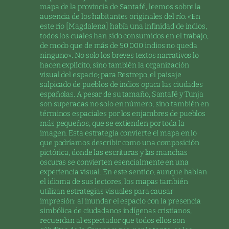
mapa de la provincia de Santafé, leemos sobre la
ausencia de los habitantes originales del río: «En
este río [Magdalena] había una infinidad de indios,
todos los cuales han sido consumidos en el trabajo,
de modo que de más de 50 000 indios no queda
ninguno». No solo los breves textos narrativos lo
hacen explícito, sino también la organización
visual del espacio; para Restrepo, el paisaje
salpicado de pueblos de indios opaca las ciudades
españolas. A pesar de su tamaño, Santafé y Tunja
son superadas no solo en número, sino también en
términos espaciales por los enjambres de pueblos
más pequeños, que se extienden por toda la
imagen. Esta estrategia convierte el mapa en lo
que podríamos describir como una composición
pictórica, donde las escrituras y las manchas
oscuras se convierten esencialmente en una
experiencia visual. En este sentido, aunque hablan
el idioma de sus lectores, los mapas también
utilizan estrategias visuales para causar
impresión: al inundar el espacio con la presencia
simbólica de ciudadanos indígenas cristianos,
recuerdan al espectador que todos ellos son