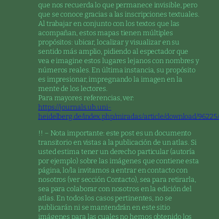
que nos recuerda lo que permanece invisible, pero
que se conoce gracias a las inscripciones textuales.
Al trabajar en conjunto con los textos que las
acompañan, estos mapas tienen múltiples
propósitos: ubicar, localizar y visualizar en su
sentido más amplio, pidiendo al espectador que
vea e imagine estos lugares lejanos con nombres y
números reales. En última instancia, su propósito
es impresionar, impregnando la imagen en la
mente de los lectores.
Para mayores referencias, ver:
https://journals.ub.uni-
heidelberg.de/index.php/miradas/article/download/9622
!! – Nota importante: este post es un documento
transitorio en vistas a la publicación de un atlas. Si
usted estima tener un derecho particular (autoría
por ejemplo) sobre las imágenes que contiene esta
página, lo/la invitamos a entrar en contacto con
nosotros (ver sección Contacto), sea para retirarla,
sea para colaborar con nosotros en la edición del
atlas. En todos los casos pertinentes, no se
publicarán ni se mantendrán en este sitio
imágenes para las cuales no hemos obtenido los