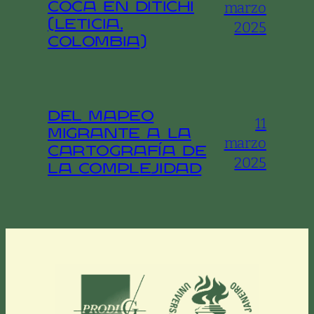
marzo
coca en Ditichi
(Leticia,
2025
Colombia)
Del Mapeo
11
Migrante a la
marzo
Cartografía de
2025
la Complejidad