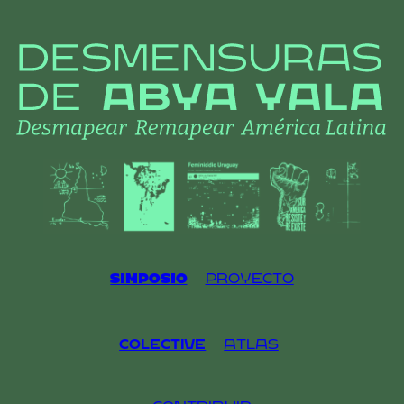
Skip
to
content
Simposio
Proyecto
Colective
Atlas