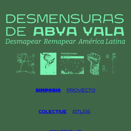
Skip
to
content
Simposio
Proyecto
Colective
Atlas