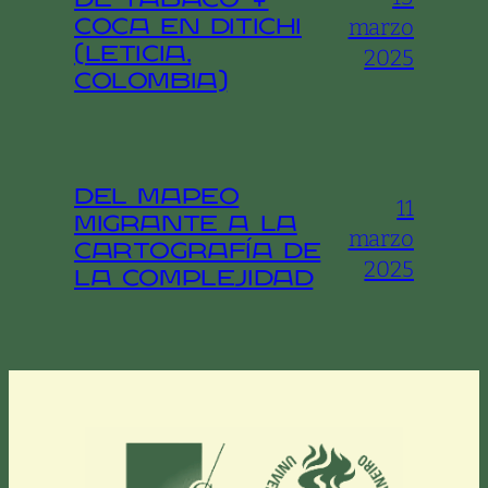
de tabaco y
marzo
coca en Ditichi
(Leticia,
2025
Colombia)
Del Mapeo
11
Migrante a la
marzo
Cartografía de
2025
la Complejidad