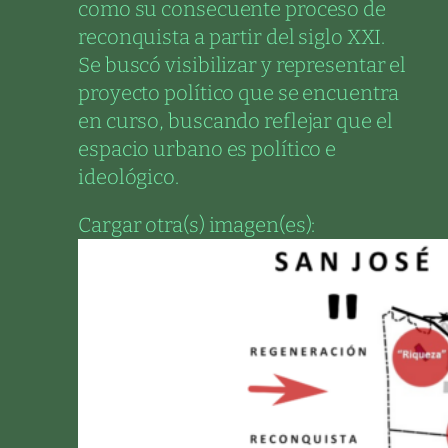
como su consecuente proceso de
reconquista a partir del siglo XXI.
Se buscó visibilizar y representar el
proyecto político que se encuentra
en curso, buscando reflejar que el
espacio urbano es político e
ideológico.
Cargar otra(s) imagen(es):