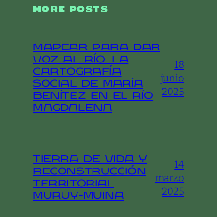
MORE POSTS
Mapear para dar
voz al río. La
18
cartografía
junio
social de María
2025
Benítez en el río
Magdalena
Tierra de vida y
14
reconstrucción
marzo
territorial
2025
Muruy-Muina